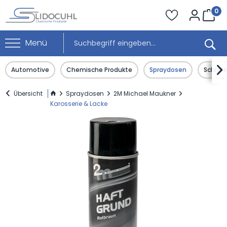
0
Menü

Automotive
Chemische Produkte
Spraydosen
Schmier
Übersicht
Spraydosen
2M Michael Maukner
Karosserie & Lacke