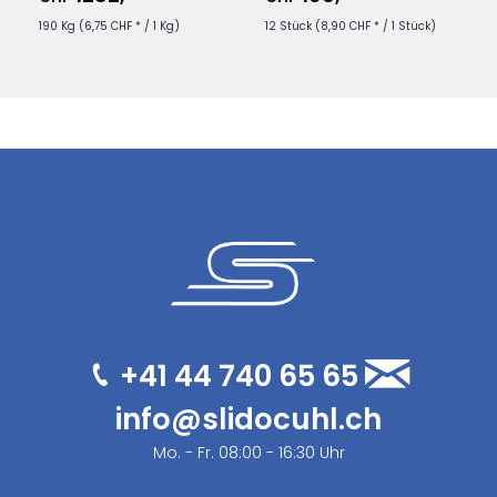
Temperaturbeständigkeit
Bis 150 °C
190 Kg
(6,75 CHF * / 1 Kg)
12 Stück
(8,90 CHF * / 1 Stück)
Korrosionsschutz
Ja
Blei- und säurefrei
Ja
Verarbeitung
Der Untergrund muss sauber, trocken sowie frei von Fett, Öl,
Staub und losen Rostpartikeln sein. Dose vor Gebrauch gut
schütteln und den Haftgrund in mehreren dünnen Schichten
aufsprühen. Nach vollständiger Trocknung kann die Oberfläche
mit einem geeigneten Decklack beschichtet werden.
+41 44 740 65 65
info@slidocuhl.ch
Mo. - Fr. 08:00 - 16:30 Uhr