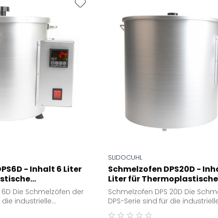
SLIDOCUHL
S6D - Inhalt 6 Liter
Schmelzofen DPS20D - Inha
tische...
Liter für Thermoplastische.
 6D Die Schmelzöfen der
Schmelzofen DPS 20D Die Schme
 die industrielle
DPS-Serie sind für die industriell
ng der
Schmelzanwendung der