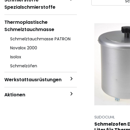
Sc
Spezialschmierstoffe
Thermoplastische
Schmelztauchmasse
Schmelztauchmasse PATRON
Novalox 2000
Isolox
Schmelzöfen
Werkstattausrüstungen
Aktionen
SLIDOCUHL
Schmelzofen DP
Liter für Ther