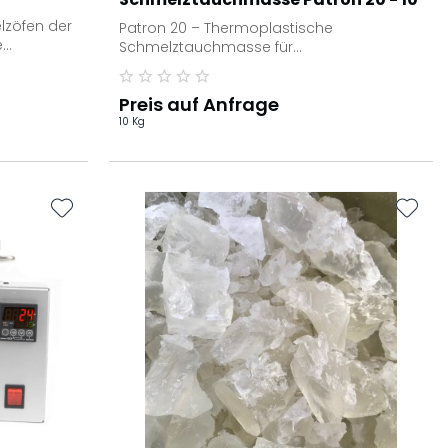
kg Karton
lzöfen der
Patron 20 – Thermoplastische
e
Schmelztauchmasse für
Präzisionswerkzeuge Die thermoplastische
Schmelztauchmasse Patron...
Preis auf Anfrage
10 Kg