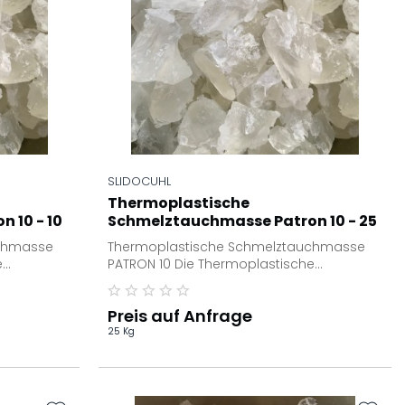
SLIDOCUHL
Thermoplastische
 10 - 10
Schmelztauchmasse Patron 10 - 25
kg Karton
uchmasse
Thermoplastische Schmelztauchmasse
e
PATRON 10 Die Thermoplastische
speziell
Schmelztauchmasse PATRON ist speziell
entwickelt...
Preis auf Anfrage
25 Kg