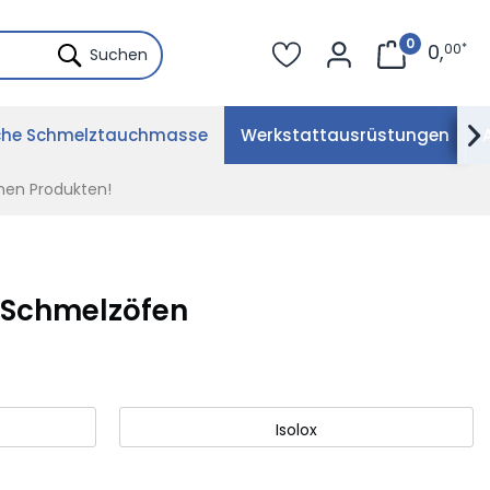
0
0
,
00
*
Suchen
che Schmelztauchmasse
Werkstattausrüstungen

hen Produkten!
 Schmelzöfen
Isolox