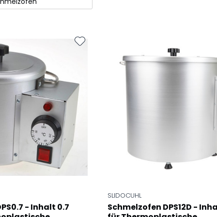
hmelzöfen
SLIDOCUHL
S0.7 - Inhalt 0.7
Schmelzofen DPS12D - Inhalt
moplastische...
für Thermoplastische...