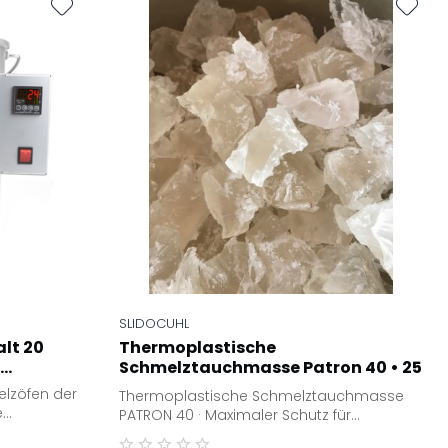
SLIDOCUHL
lt 20
Thermoplastische
..
Schmelztauchmasse Patron 40 • 25
kg Karton
lzöfen der
Thermoplastische Schmelztauchmasse
e
PATRON 40 · Maximaler Schutz für
Präzisionsteile Die thermoplastische...