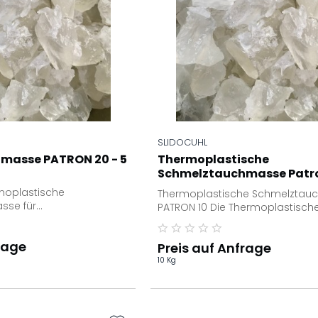
SLIDOCUHL
masse PATRON 20 - 5
Thermoplastische
Schmelztauchmasse Patron
kg Karton
moplastische
Thermoplastische Schmelzta
sse für
PATRON 10 Die Thermoplastisch
uge Die thermoplastische
Schmelztauchmasse PATRON ist 
se Patron...
entwickelt...
rage
Preis auf Anfrage
10 Kg