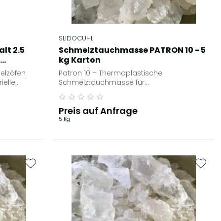
SLIDOCUHL
lt 2.5
Schmelztauchmasse PATRON 10 - 5
..
kg Karton
elzöfen
Patron 10 – Thermoplastische
ielle
Schmelztauchmasse für
Präzisionswerkzeuge Die thermoplastische
Schmelztauchmasse Patron...
Preis auf Anfrage
5 Kg