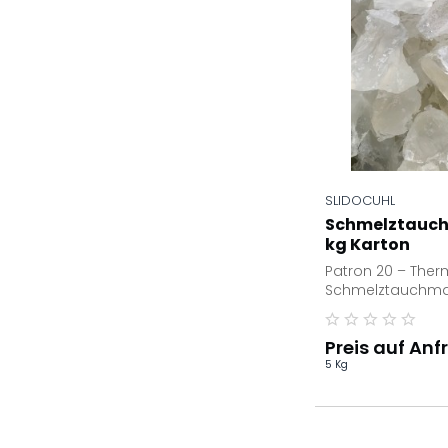
SLIDOCUHL
Schmelztauch
kg Karton
Patron 20 – Ther
Schmelztauchma
Präzisionswerkze
Schmelztauchmas
Preis auf Anf
5 Kg