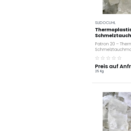
SLIDOCUHL
Thermoplasti
Schmelztauch
kg Karton
Patron 20 – Ther
Schmelztauchma
Präzisionswerkze
Schmelztauchmas
Preis auf Anf
25 Kg