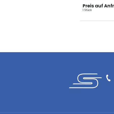
thermoplastische
Preis auf Anf
1 Stück