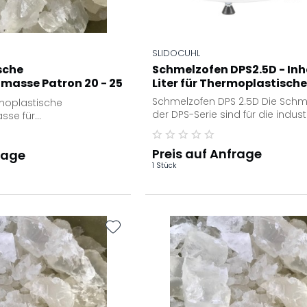
SLIDOCUHL
sche
Schmelzofen DPS2.5D - Inha
masse Patron 20 - 25
Liter für Thermoplastische.
Schmelzofen DPS 2.5D Die Schm
moplastische
der DPS-Serie sind für die industr
sse für
Schmelzanwendung der
uge Die thermoplastische
thermoplastischen...
se Patron...
Preis auf Anfrage
rage
1 Stück