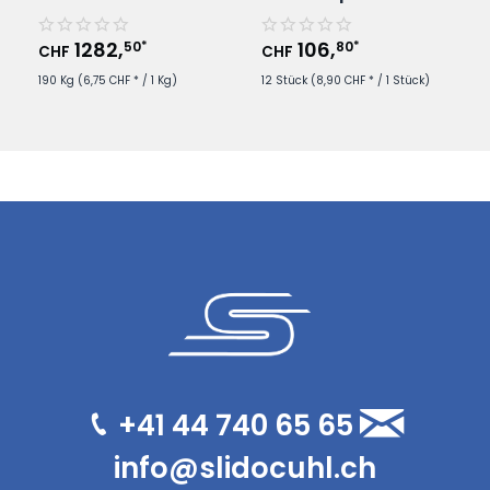
Kühlschmierstoff im
Schmierstoff - 400ml
190Kg/Fass
Spraydose
1282
,
106
,
50
80
*
*
CHF
CHF
190 Kg
(6,75 CHF * / 1 Kg)
12 Stück
(8,90 CHF * / 1 Stück)
+41 44 740 65 65
info@slidocuhl.ch