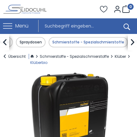
0
Menü


dukte
Spraydosen
Schmierstoffe - Spezialschmierstoffe
T
Übersicht
Schmierstoffe - Spezialschmierstoffe
Klüber
Klüberbio