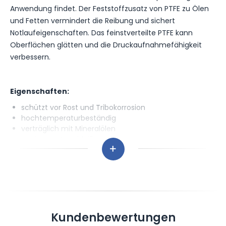
Anwendung findet. Der Feststoffzusatz von PTFE zu Ölen
und Fetten vermindert die Reibung und sichert
Notlaufeigenschaften. Das feinstverteilte PTFE kann
Oberflächen glätten und die Druckaufnahmefähigkeit
verbessern.
Eigenschaften:
schützt vor Rost und Tribokorrosion
hochtemperaturbeständig
verträglich mit Mineralölen
verringert Verschleiß
lange Einsetzbarkeit durch gute oxidative und
thermische Beständigkeit
gute Stabilität der Viskosität auch unter hoher
Scherbeanspruchung
gute oxidative Beständigkeit
kann Absetzen durch Agglomeration, vor Gebrauch
schütteln
Kundenbewertungen