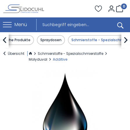
0
Menü


mische Produkte
Spraydosen
Schmierstoffe - Spezialschmier
Übersicht
Schmierstoffe - Spezialschmierstoffe
Molyduval
Additive