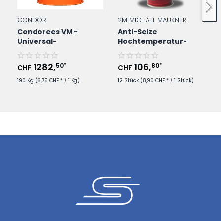
CONDOR
2M MICHAEL MAUKNER
Condorees VM -
Anti-Seize
Universal-
Hochtemperatur-
Kühlschmierstoff im
Schmierstoff - 400ml
190Kg/Fass
Spraydose
1282
,
106
,
50
80
*
*
CHF
CHF
190 Kg
(6,75 CHF * / 1 Kg)
12 Stück
(8,90 CHF * / 1 Stück)