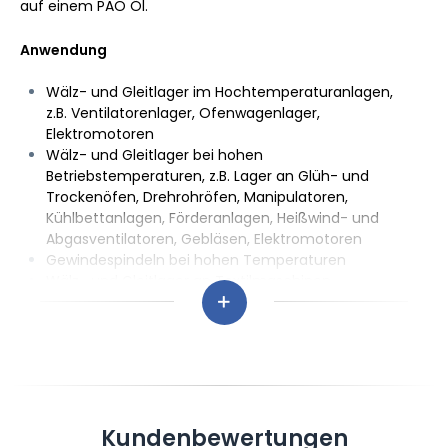
auf einem PAO Öl.
Anwendung
Wälz- und Gleitlager im Hochtemperaturanlagen,
z.B. Ventilatorenlager, Ofenwagenlager,
Elektromotoren
Wälz- und Gleitlager bei hohen
Betriebstemperaturen, z.B. Lager an Glüh- und
Trockenöfen, Drehrohröfen, Manipulatoren,
Kühlbettanlagen, Förderanlagen, Heißwind- und
Abgasventilatoren, Gebläsen, Elektromotoren
Gewindespindeln bei hohen Temperaturen
Wälz- und Gleitlager an Textilmaschinen
Robotergetriebe mit Flex-Spline
Trommellager in Waschmaschinen
Interior Systeme in Kraftfahrzeugen
Vorteile/Eigenschaften
Guter Korrosionsschutz
Kundenbewertungen