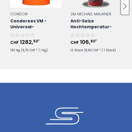
CONDOR
2M MICHAEL MAUKNER
Condorees VM -
Anti-Seize
Universal-
Hochtemperatur-
Kühlschmierstoff im
Schmierstoff - 400ml
190Kg/Fass
Spraydose
1282
,
106
,
50
80
*
*
CHF
CHF
190 Kg
(6,75 CHF * / 1 Kg)
12 Stück
(8,90 CHF * / 1 Stück)