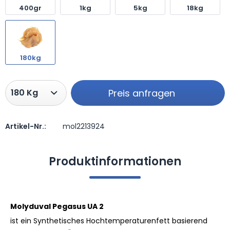
400gr
1kg
5kg
18kg
180kg
Preis anfragen
Artikel-Nr.:
mol2213924
Preis anfragen
Produktinformationen
Molyduval Pegasus UA 2
ist ein Synthetisches Hochtemperaturenfett basierend