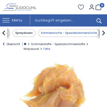
0
Menü


dukte
Spraydosen
Schmierstoffe - Spezialschmierstoffe
T
Übersicht
Schmierstoffe - Spezialschmierstoffe
Molyduval
Fette