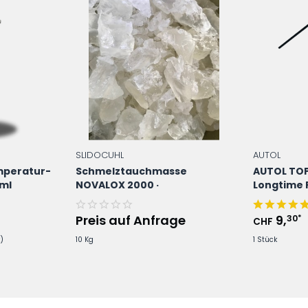
SLIDOCUHL
AUTOL
mperatur-
Schmelztauchmasse
AUTOL TOP
0ml
NOVALOX 2000 ·
Longtime 
Werkzeugschutz · 10 kg
Variokopf 
Karton
Preis auf Anfrage
9
,
30
*
CHF
)
10 Kg
1 Stück