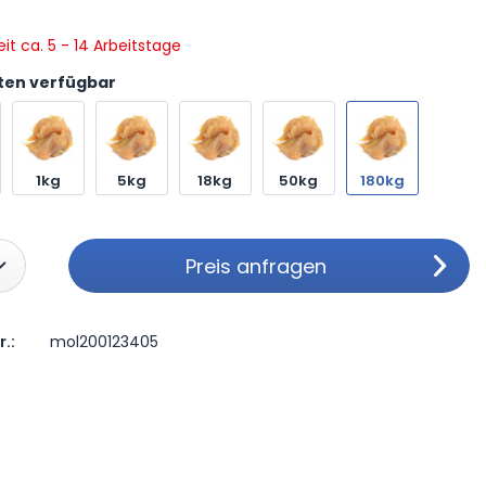
eit ca. 5 - 14 Arbeitstage
ten verfügbar
1kg
5kg
18kg
50kg
180kg
Preis anfragen
r.:
mol200123405
 anfragen