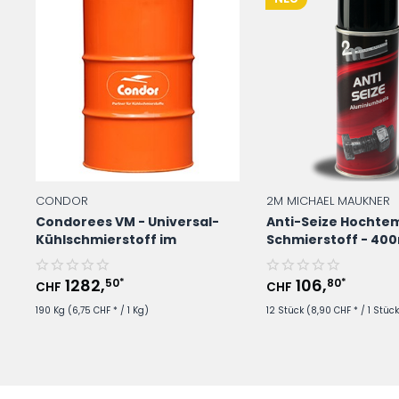
CONDOR
2M MICHAEL MAUKNER
Condorees VM - Universal-
Anti-Seize Hochte
Kühlschmierstoff im
Schmierstoff - 40
190Kg/Fass
Spraydose
1282
,
106
,
50
80
*
*
CHF
CHF
190 Kg
(6,75 CHF * / 1 Kg)
12 Stück
(8,90 CHF * / 1 Stück