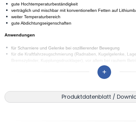
gute Hochtemperaturbeständigkeit
verträglich und mischbar mit konventionellen Fetten auf Lithiumb
weiter Temperaturbereich
gute Abdichtungseigenschaften
Anwendungen
für Scharniere und Gelenke bei oszillierender Bewegung
für die Kraftfahrzeugschmierung (Radnaben, Kugelgelenke, La
Bremszylinder, Kupplungsdrucklager), vor allem bei rauhem Betr
für Wälz- und Gleitlager bei hohen Betriebstemperaturen, z.B. L
Drehrohröfen, Manipulatoren, Kühlbettanlagen, Förderanlagen, 
Gebläsen, Elektromotoren
für Wälz- und Gleitlager bei hohen Betriebstemperaturen, z.B. L
Drehrohröfen, Manipulatoren, Kühlbettanlagen, Förderanlagen, 
Produktdatenblatt / Downl
Gebläsen, Elektromotoren
für Wälzlager in Bau- und Landmaschinen in rauhem Betrieb