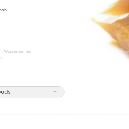
asis
Ich 
stimme
ger, Wasserpumpen,
ieb
Mit * 
ager an Glüh- und Trockenöfen,
Sen
Heißwind- und Abgasventilatoren,
ager an Glüh- und Trockenöfen,
Heißwind- und Abgasventilatoren,
oads