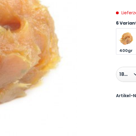
Lieferz
6 Varian
400gr
Artikel-N
Preis