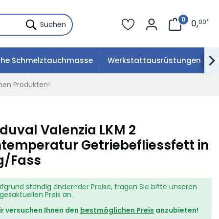
0
0
,
00
*
Suchen
che Schmelztauchmasse
Werkstattausrüstungen

hen Produkten!
duval Valenzia LKM 2
temperatur Getriebefliessfett in
g/Fass
fgrund ständig ändernder Preise, fragen Sie bitte unseren
gesaktuellen Preis an.
r versuchen Ihnen den
bestmöglichen Preis
anzubieten!