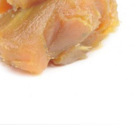
habe die
Datenschutzerklärung
gelesen, verstanden und
 zu. *
gekennzeichnete Felder sind Pflichtfelder.
den