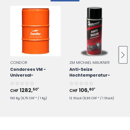
verstanden und stimme zu. *
Mit * gekennzeichnete Felder sind Pflichtfelder.
Senden
CONDOR
2M MICHAEL MAUKNER
Condorees VM -
Anti-Seize
Universal-
Hochtemperatur-
Kühlschmierstoff im
Schmierstoff - 400ml
190Kg/Fass
Spraydose
1282
,
106
,
50
80
*
*
CHF
CHF
190 Kg
(6,75 CHF * / 1 Kg)
12 Stück
(8,90 CHF * / 1 Stück)