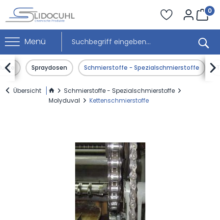
0
Menü


dukte
Spraydosen
Schmierstoffe - Spezialschmierstoffe
T
Übersicht
Schmierstoffe - Spezialschmierstoffe
Molyduval
Kettenschmierstoffe