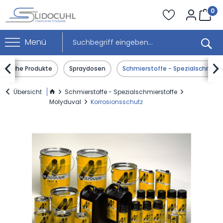
0
Menü


mische Produkte
Spraydosen
Schmierstoffe - Spezialschmier
Übersicht
Schmierstoffe - Spezialschmierstoffe
Molyduval
Korrosionsschutz