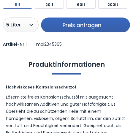
5lt
20lt
60lt
200lt
Preis anfragen
Artikel-Nr.:
mol2345365
Preis anfragen
Produktinformationen
Hochviskoses Korrosionsschutzöl
Lösemittelfreies Korrosionsschutzöl mit ausgesucht
hochwirksamen Additiven und guter Haftfähigkeit. Es
überzieht die zu schützenden Teile mit einem
homogenen, viskosem, öligem Schutzfilm, der den Zutritt
von Luft und Feuchtigkeit verhindert. Geeignet auch als
Erstbetriebs- und Korrosionsschutzöl für Motoren.