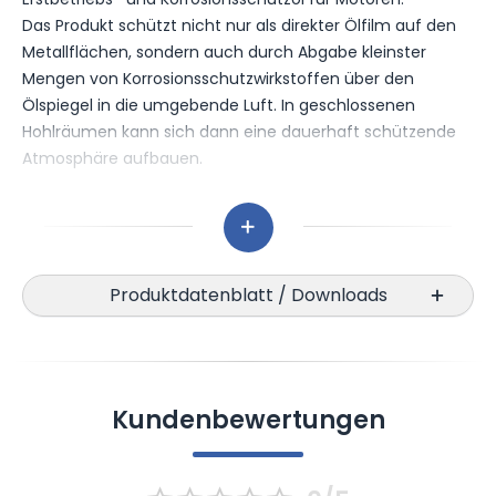
Das Produkt schützt nicht nur als direkter Ölfilm auf den
Metallflächen, sondern auch durch Abgabe kleinster
Mengen von Korrosionsschutzwirkstoffen über den
Ölspiegel in die umgebende Luft. In geschlossenen
Hohlräumen kann sich dann eine dauerhaft schützende
Atmosphäre aufbauen.
Eigenschaften:
* sehr guter Korrosionsschutz
Produktdatenblatt / Downloads
* verdrängt Wasser
* Schutzdauerinformation: Unten evtl. angegebene
Schutzdauern sind geschätzte oder in bestimmten
Anwendungen erreichte Schutzdauern. Diese können in
anderen Anwendungen oder unter anderen Bedingungen
Kundenbewertungen
drastisch abweichen. Die angegebenen Werte sollen
daher nur ungefähre Richtwerte sein, um Ihnen die
Ich habe die
Datenschutzerklärung
gelesen,
Auswahl aus unserer Produktpalette zu vereinfachen.