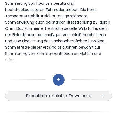
Schmierung von hochtemperaturund
hochdruckbelasteten Zahnradantrieben. Die hohe
Temperaturstabilität sichert ausgezeichnete
Schmierwirkung auch bei starker Hitzestrahlung z.B. durch
Öfen. Das Schmierfett enthält spezielle Wirkstoffe, die in
der Einlaufphase übermäßigen Verschleiß herabsetzen
und eine Einglättung der Flankenoberflächen bewirken.
Schmierfette dieser Art sind seit Jahren bewährt zur
Schmierung von Zahnkranzantrieben an Mühlen und
Öfen.
Eigenschaften
:
* guter Korrosionsschutz
* feuchtigkeitsunempfindlich
Produktdatenblatt / Downloads
* wasserabweisend
* gutes Druckaufnahmevermögen
* weiter Temperaturbereich