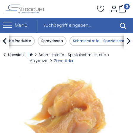
0
Menü


mische Produkte
Spraydosen
Schmierstoffe - Spezialschmier
Übersicht
Schmierstoffe - Spezialschmierstoffe
Molyduval
Zahnräder