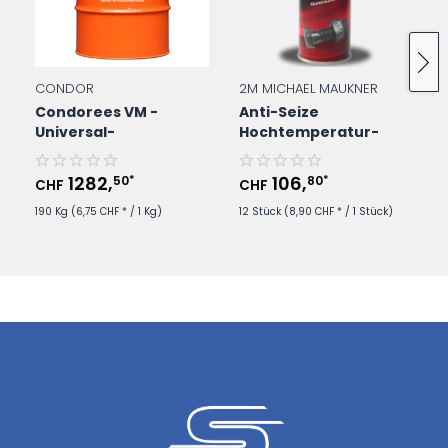
* für offene Getriebe und Zahnräder auch bei
automatischer Sprühschmierung
CONDOR
2M MICHAEL MAUKNER
Condorees VM -
Anti-Seize
Universal-
Hochtemperatur-
Kühlschmierstoff im
Schmierstoff - 400ml
190Kg/Fass
Spraydose
1282
,
106
,
50
80
*
*
CHF
CHF
190 Kg
(6,75 CHF * / 1 Kg)
12 Stück
(8,90 CHF * / 1 Stück)